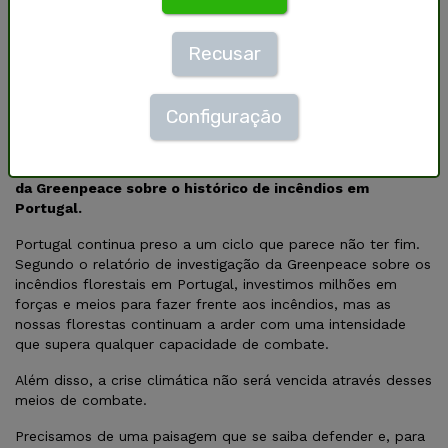
Recusar
©
Pedro Armestre
“Erradicar completamente o risco de incêndios florestais
é uma tarefa quase impossível, dada a sua enorme
Configuração
complexidade. No entanto, ao compreendermos como
funcionam, podemos aprender a geri-los melhor, a
adaptar-nos e a salvaguardar o nosso futuro.” in Relatório
da Greenpeace sobre o histórico de incêndios em
Portugal.
Portugal continua preso a um ciclo que parece não ter fim.
Segundo o relatório de investigação da Greenpeace sobre os
incêndios florestais em Portugal, investimos milhões em
forças e meios para fazer frente aos incêndios, mas as
nossas florestas continuam a arder com uma intensidade
que supera qualquer capacidade de combate.
Além disso, a crise climática não será vencida através desses
meios de combate.
Precisamos de uma paisagem que se saiba defender e, para