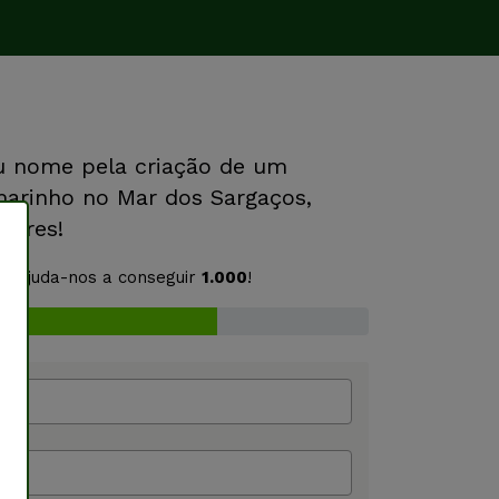
u nome pela criação de um
marinho no Mar dos Sargaços,
çores!
s. Ajuda-nos a conseguir
1.000
!