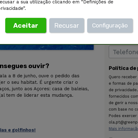
ecusar a sua utilização clicando em “Definições de
rivacidade”.
Aceitar
Recusar
Configuração
onsegues ouvir?
Política de
ala a 8 de junho, ouve o pedido das
Quero receber
r o seu habitat. É urgente criar o
e formas de par
ços, junto aos Açores: casa de baleias,
de privacidad
gal tem de liderar esta mudança.
fornecidos com
de gerir a noss
com base no c
Podes exercer 
ola.pt@greenp
Mais informaçã
ias e golfinhos!