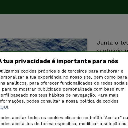
Junta o te
santuário 
junto aos A
A tua privacidade é importante para nós
691
assinatura
tilizamos cookies próprios e de terceiros para melhorar e
ersonalizar a tua experiência no nosso site, bem como para
ins analíticos, para oferecer funcionalidades de redes sociais
 para te mostrar publicidade personalizada com base num
erfil baseado nos teus hábitos de navegação. Para mais
nformações, podes consultar a nossa política de cookies
AQUI
.
odes aceitar todos os cookies clicando no botão “Aceitar” ou
odes aceitá-los de forma específica, modificar a seleção ou