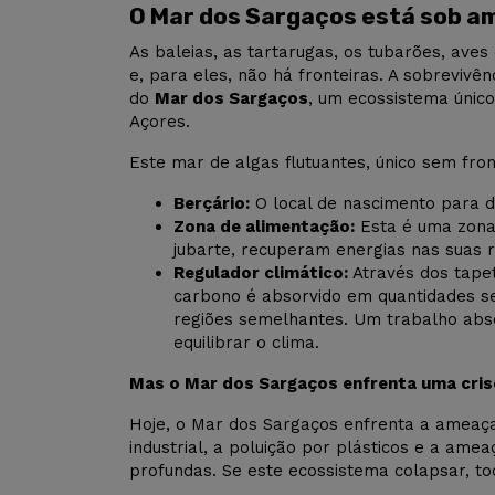
O Mar dos Sargaços está sob a
As baleias, as tartarugas, os tubarões, ave
e, para eles, não há fronteiras. A sobreviv
do
Mar dos Sargaços
, um ecossistema únic
Açores.
Este mar de algas flutuantes, único sem fron
Berçário:
O local de nascimento para d
Zona de alimentação:
Esta é uma zona 
jubarte, recuperam energias nas suas r
Regulador climático:
Através dos tapet
carbono é absorvido em quantidades se
regiões semelhantes. Um trabalho abs
equilibrar o clima.
Mas o Mar dos Sargaços enfrenta uma crise
Hoje, o Mar dos Sargaços enfrenta a ameaç
industrial, a poluição por plásticos e a am
profundas. Se este ecossistema colapsar, t