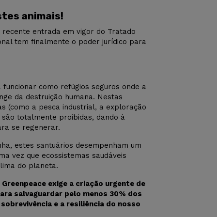
stes animais!
a recente entrada em vigor do Tratado
nal tem finalmente o poder jurídico para
a funcionar como refúgios seguros onde a
onge da destruição humana. Nestas
vas (como a pesca industrial, a exploração
 são totalmente proibidas, dando à
ra se regenerar.
inha, estes santuários desempenham um
 uma vez que ecossistemas saudáveis
lima do planeta.
a
Greenpeace exige a criação urgente de
para salvaguardar pelo menos 30% dos
obrevivência e a resiliência do nosso