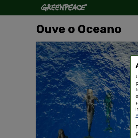
Ouve o Oceano
U
p
f
e
p
i
P
p