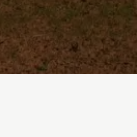
Inicio
/
Direitos de autor e marca
A Greenpeace encoraja a reprodução e
distribuição de todos os materiais,
documentos e conteúdos publicados neste
site. No entanto, existem alguns limites à
sua utilização, e é importante conheceres