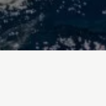
Inicio
/
Trabalhamos em
A Greenpeace é uma
organização independente
e pacifista
, guiada por valores como a
justiça
social, a democracia e a não-violência
. As suas
campanhas centram-se na procura de
soluções
a longo prazo
para os problemas ambientais,