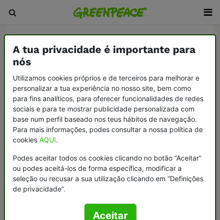
Inicio
/
Quem somos
/
Contactos
A tua privacidade é importante para
nós
Utilizamos cookies próprios e de terceiros para melhorar e
Obrigado pelo teu
personalizar a tua experiência no nosso site, bem como
para fins analíticos, para oferecer funcionalidades de redes
interesse na
sociais e para te mostrar publicidade personalizada com
Greenpeace
base num perfil baseado nos teus hábitos de navegação.
Para mais informações, podes consultar a nossa política de
cookies
AQUI
.
Se quiseres contactar connosco podes
fazê-lo através de
Podes aceitar todos os cookies clicando no botão “Aceitar”
ou podes aceitá-los de forma específica, modificar a
seleção ou recusar a sua utilização clicando em “Definições
de privacidade”.
Aceitar