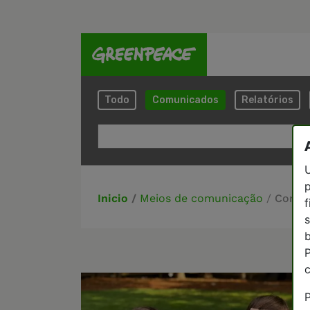
Todo
Comunicados
Relatórios
U
p
Inicio
/
Meios de comunicação
/
Comun
f
s
P
P