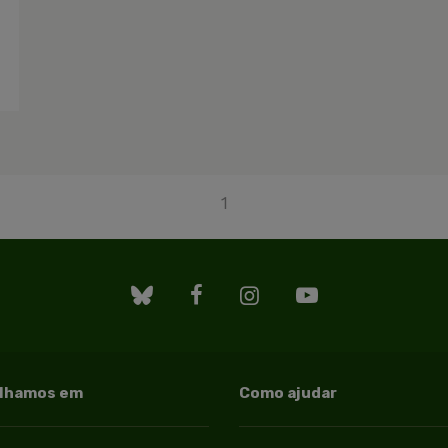
1
alhamos em
Como ajudar