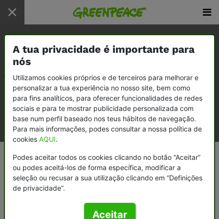
A tua privacidade é importante para
nós
Todo
Utilizamos cookies próprios e de terceiros para melhorar e
personalizar a tua experiência no nosso site, bem como
Comunicados
para fins analíticos, para oferecer funcionalidades de redes
sociais e para te mostrar publicidade personalizada com
Relatórios
base num perfil baseado nos teus hábitos de navegação.
Documentos
Para mais informações, podes consultar a nossa política de
cookies
AQUI
.
Inicio
/
Meios de comunicação
/
Comunicados
Podes aceitar todos os cookies clicando no botão “Aceitar”
ou podes aceitá-los de forma específica, modificar a
tratado-global-
seleção ou recusar a sua utilização clicando em “Definições
dos-plasticos
de privacidade”.
Aceitar