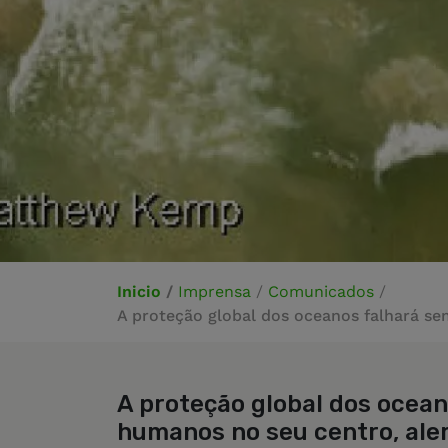
Inicio
/
Imprensa
/
Comunicados
/
A proteção global dos oceanos falhará se
A proteção global dos ocean
humanos no seu centro, ale