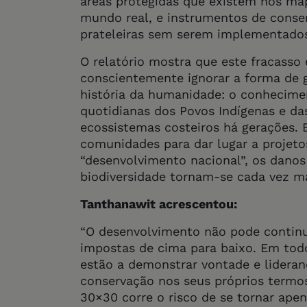
áreas protegidas que existem nos ma
mundo real, e instrumentos de conse
prateleiras sem serem implementados
O relatório mostra que este fracasso
conscientemente ignorar a forma de 
história da humanidade: o conhecimen
quotidianas dos Povos Indígenas e d
ecossistemas costeiros há gerações. 
comunidades para dar lugar a projeto
“desenvolvimento nacional”, os dano
biodiversidade tornam-se cada vez mai
Tanthanawit acrescentou:
“O desenvolvimento não pode continua
impostas de cima para baixo. Em tod
estão a demonstrar vontade e lideran
conservação nos seus próprios termos
30×30 corre o risco de se tornar ape