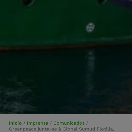
Inicio
/
Imprensa
/
Comunicados
/
Greenpeace junta-se à Global Sumud Flotilla,