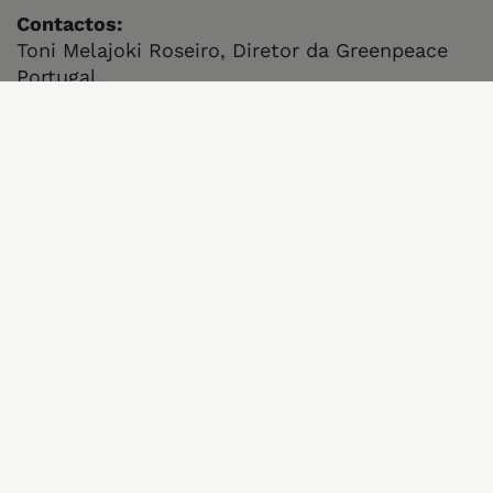
Contactos:
Toni Melajoki Roseiro, Diretor da Greenpeace
Portugal,
toni.melajoki@greenpeace.org
Ana Farias Fonseca, Coordenadora de
Campanhas e Mobilização da Greenpeace
Portugal, +351 913 913 343
ana.farias@greenpeace.org