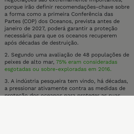
porque irão definir recomendações-chave sobre
a forma como a primeira Conferência das
Partes (COP) dos Oceanos, prevista antes de
janeiro de 2027, poderá garantir a proteção
necessária para que os oceanos recuperem
após décadas de destruição.
2. Segundo uma avaliação de 48 populações de
peixes de alto mar,
75% eram consideradas
esgotadas ou sobre-exploradas em 2016.
3. A indústria pesqueira tem vindo, há décadas,
a pressionar ativamente contra as medidas de
proteção dos oceanos para proteger as suas
margens de lucro. No ano passado, a
InfluenceMap
revelou que quase todas as
grandes empresas do setor dos produtos do
mar fazem lobby contra a proteção oceânica:
29 das 30 maiores empresas analisadas