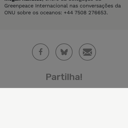
Greenpeace Internacional nas conversações da
ONU sobre os oceanos: +44 7508 276653.
Partilha!
Categorías