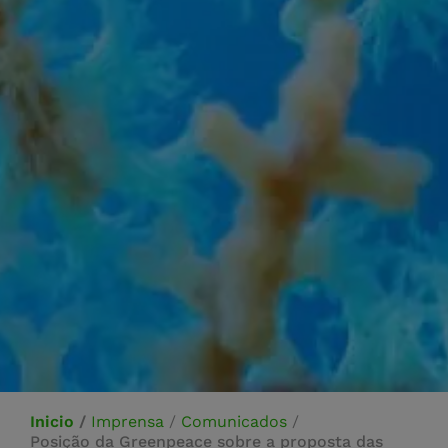
Inicio
/
Imprensa
/
Comunicados
/
Posição da Greenpeace sobre a proposta das