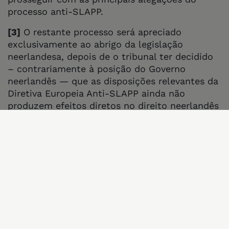
processo anti-SLAPP.
[3]
O restante processo será apreciado
exclusivamente ao abrigo da legislação
neerlandesa, depois de o tribunal ter decidido
– contrariamente à posição do Governo
neerlandês — que as disposições relevantes da
Diretiva Europeia Anti-SLAPP ainda não
produzem efeitos diretos no direito neerlandês
e necessitam de legislação nacional de
transposição.
[4]
A primeira ação judicial da Energy Transfer
foi apresentada num tribunal federal dos EUA
em 2017 ao abrigo da lei RICO (Racketeer
Influenced and Corrupt Organizations Act),
concebida para combater o crime organizado.
O caso foi arquivado em 2019, tendo o juiz
concluído que as provas apresentadas estavam