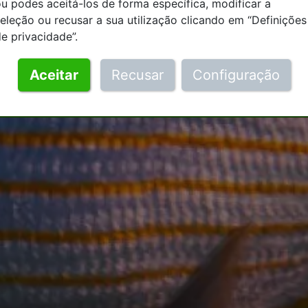
u podes aceitá-los de forma específica, modificar a
eleção ou recusar a sua utilização clicando em “Definições
e privacidade”.
Aceitar
Recusar
Configuração