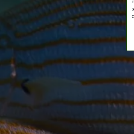
o
s
d