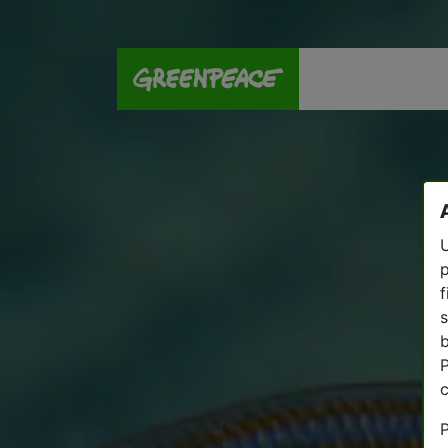
U
p
f
s
P
P