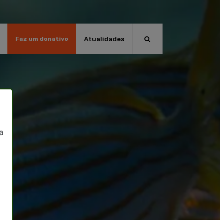
Atualidades
Faz um donativo
a