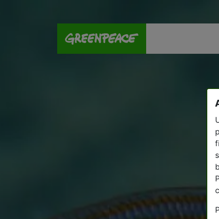
U
p
f
s
P
P