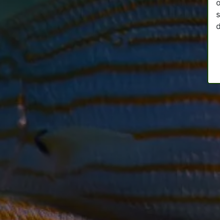
o
s
d