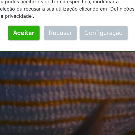
u podes aceitá-los de forma específica, modificar a
eleção ou recusar a sua utilização clicando em “Definições
e privacidade”.
Aceitar
Recusar
Configuração