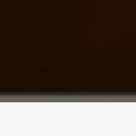
Inicio
/
Notícias
/
Céus Tóxicos: A Amazónia Está Agora a Respirar
um Ar Mais Poluído do que as Maiores Cidades
do Mundo