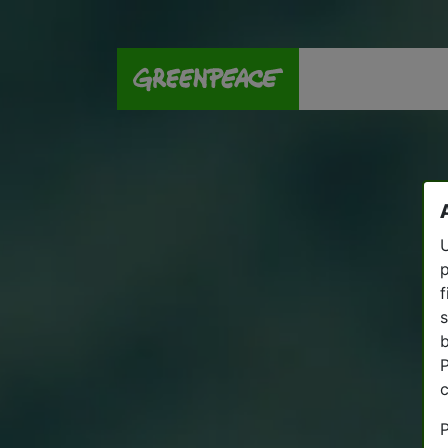
U
p
f
s
P
P