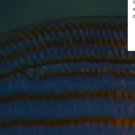
o
s
d