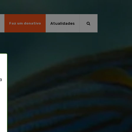
Atualidades
Faz um donativo
a